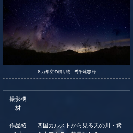
８万年空の贈り物 秀平建志 様
撮影機
材
作品紹
四国カルストから見る天の川・紫