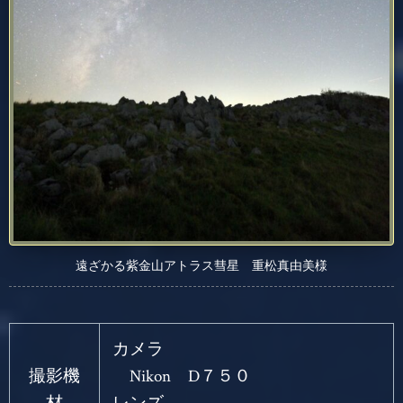
遠ざかる紫金山アトラス彗星 重松真由美様
カメラ
撮影機
Nikon D７５０