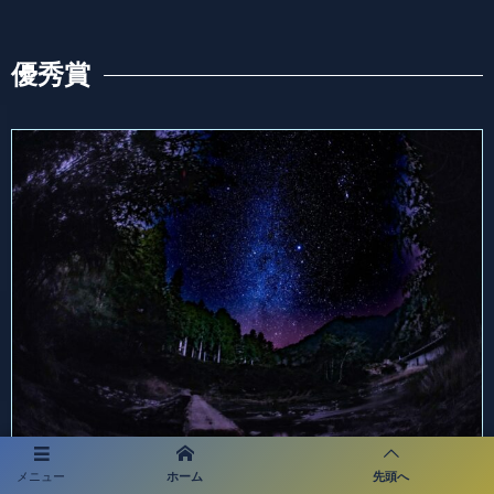
優秀賞
星渡る一本橋 秀平建志 様
メニュー
ホーム
先頭へ