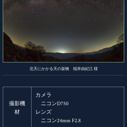
北天にかかる天の架橋 稲井由紀江 様
カメラ
撮影機
ニコンD750
材
レンズ
ニコン24mm F2.8