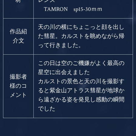
材
レンズ
TAMRON sp15-30ｍｍ
天の川の横にちょこっと顔を出し
作品紹
た彗星。カルストを眺めながら帰
介文
って行きました。
この日は空のご機嫌がよく最高の
星空に出会えました
撮影者
カルストの景色と天の川を撮影す
様のコ
ると紫金山アトラス彗星が地球か
メント
ら遠ざかる姿を発見し感動の瞬間
でした