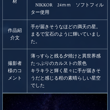
材
NIKKOR 24ｍｍ ソフトフィル
ター使用
手が届きそうなほどの満天の星。
作品紹
まるで宝石のように輝いていまし
介文
た。
薄っすらと残る夕焼けと異世界感
撮影者
たっぷりのカルストの景色
様のコ
キラキラと輝く星々に手が届きそ
メント
うだと感じる程の素晴らしい星空
でした