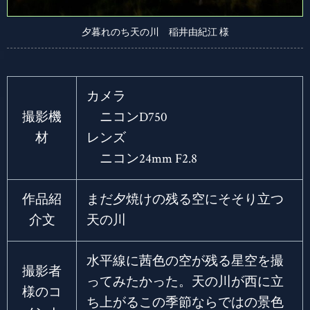
夕暮れのち天の川 稲井由紀江 様
カメラ
撮影機
ニコンD750
材
レンズ
ニコン24mm F2.8
作品紹
まだ夕焼けの残る空にそそり立つ
介文
天の川
水平線に茜色の空が残る星空を撮
撮影者
ってみたかった。天の川が西に立
様のコ
ち上がるこの季節ならではの景色