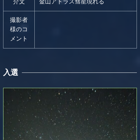
介文
金山アトラス彗星現れる
撮影者
様のコ
メント
入選