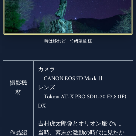
時は移れど 竹﨑聖通 様
カメラ
CANON EOS 7D Mark Ⅱ
撮影機
レンズ
材
Tokina AT-X PRO SD11-20 F2.8 (IF)
DX
吉村虎太郎像とオリオン座です。
作品紹
当時、幕末の激動の時代に見たか